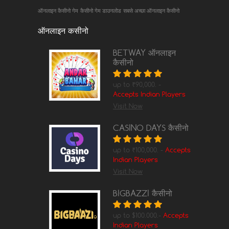
ऑनलाइन कैसीनो गेम
कैसीनो गेम डाउनलोड
सबसे अच्छा ऑनलाइन कैसीनो
ऑनलाइन कसीनो
BETWAY ऑनलाइन
कैसीनो
up to ₹90,000. -
Accepts Indian Players
Visit Now
CASINO DAYS कैसीनो
up to ₹100,000. -
Accepts
Indian Players
Visit Now
BIGBAZZI कैसीनो
up to $100.000.-
Accepts
Indian Players