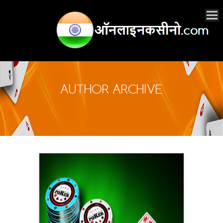
AUTHOR ARCHIVE