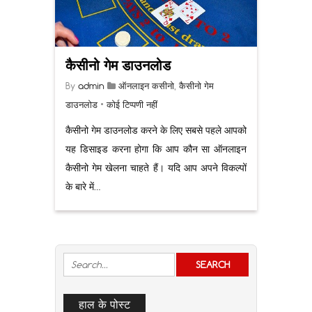
कैसीनो गेम डाउनलोड
By
admin
ऑनलाइन कसीनो
,
कैसीनो गेम
डाउनलोड
•
कोई टिप्पणी नहीं
कैसीनो गेम डाउनलोड करने के लिए सबसे पहले आपको
यह डिसाइड करना होगा कि आप कौन सा ऑनलाइन
कैसीनो गेम खेलना चाहते हैं। यदि आप अपने विकल्पों
के बारे में…
हाल के पोस्ट