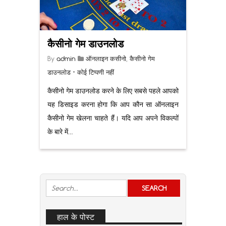
कैसीनो गेम डाउनलोड
By
admin
ऑनलाइन कसीनो
,
कैसीनो गेम
डाउनलोड
•
कोई टिप्पणी नहीं
कैसीनो गेम डाउनलोड करने के लिए सबसे पहले आपको
यह डिसाइड करना होगा कि आप कौन सा ऑनलाइन
कैसीनो गेम खेलना चाहते हैं। यदि आप अपने विकल्पों
के बारे में…
हाल के पोस्ट