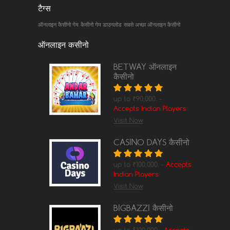
टैग्स
ऑनलाइन कैसीनो गेम
कैसीनो गेम डाउनलोड
सबसे अच्छा ऑनलाइन कैसीनो
ऑनलाइन कसीनो
BETWAY ऑनलाइन
कैसीनो
up to ₹90,000. -
Accepts Indian Players
Visit Now
CASINO DAYS कैसीनो
up to ₹100,000. -
Accepts
Indian Players
Visit Now
BIGBAZZI कैसीनो