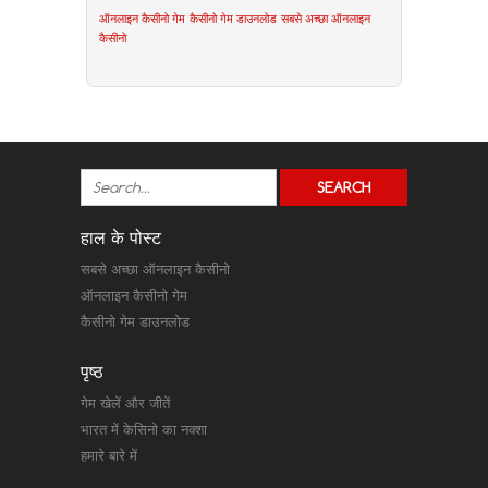
ऑनलाइन कैसीनो गेम
कैसीनो गेम डाउनलोड
सबसे अच्छा ऑनलाइन
कैसीनो
हाल के पोस्ट
सबसे अच्छा ऑनलाइन कैसीनो
ऑनलाइन कैसीनो गेम
कैसीनो गेम डाउनलोड
पृष्ठ
गेम खेलें और जीतें
भारत में केसिनो का नक्शा
हमारे बारे में