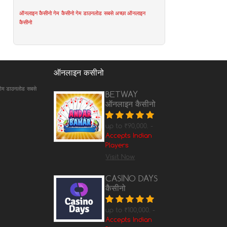
ऑनलाइन कैसीनो गेम
कैसीनो गेम डाउनलोड
सबसे अच्छा ऑनलाइन
कैसीनो
ऑनलाइन कसीनो
 गेम डाउनलोड
सबसे
BETWAY
ऑनलाइन कैसीनो
up to ₹90,000. -
Accepts Indian
Players
Visit Now
CASINO DAYS
कैसीनो
up to ₹100,000. -
Accepts Indian