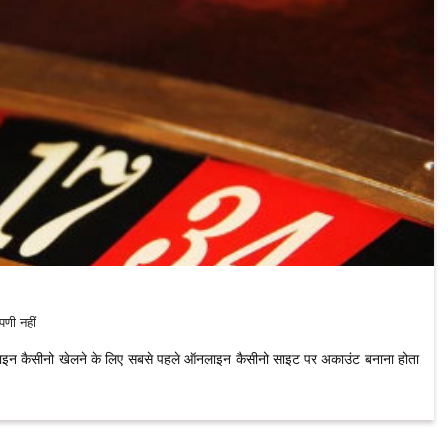
पणी नहीं
लाइन कैसीनो खेलने के लिए सबसे पहले ऑनलाइन कैसीनो साइट पर अकाउंट बनाना होता