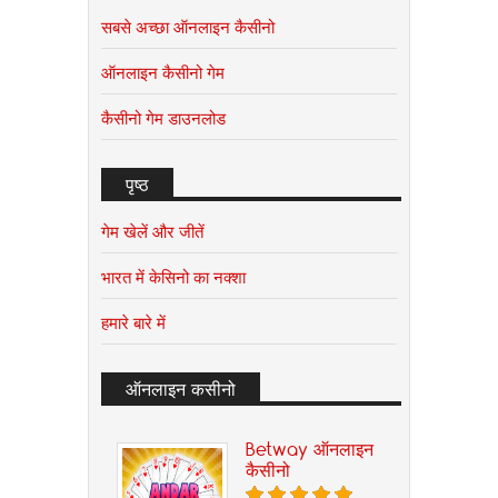
सबसे अच्छा ऑनलाइन कैसीनो
ऑनलाइन कैसीनो गेम
कैसीनो गेम डाउनलोड
पृष्ठ
गेम खेलें और जीतें
भारत में केसिनो का नक्शा
हमारे बारे में
ऑनलाइन कसीनो
Betway ऑनलाइन
कैसीनो