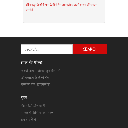
ऑनलाइन कैसीनो गेम
कैसीनो गेम डाउनलोड
सबसे अच्छा ऑनलाइन
कैसीनो
हाल के पोस्ट
सबसे अच्छा ऑनलाइन कैसीनो
ऑनलाइन कैसीनो गेम
कैसीनो गेम डाउनलोड
पृष्ठ
गेम खेलें और जीतें
भारत में केसिनो का नक्शा
हमारे बारे में