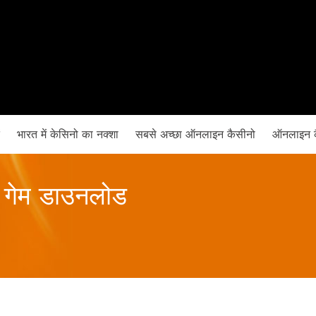
भारत में केसिनो का नक्शा
सबसे अच्छा ऑनलाइन कैसीनो
ऑनलाइन क
 गेम डाउनलोड