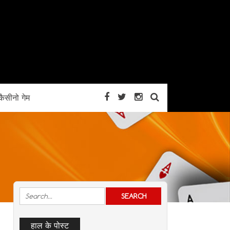
ैसीनो गेम
हाल के पोस्ट