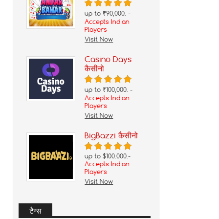
up to ₹90,000. -
Accepts Indian
Players
Visit Now
Casino Days
कैसीनो
up to ₹100,000. -
Accepts Indian
Players
Visit Now
BigBazzi कैसीनो
up to $100.000.-
Accepts Indian
Players
Visit Now
टैग्स