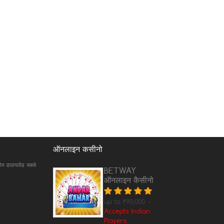
ऑनलाइन कसीनो
 गेम डाउनलोड
सबसे
BETWAY
ऑनलाइन कैसीनो
up to ₹90,000. -
Accepts Indian
Players