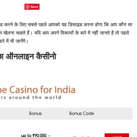
Save
ोड करने के लिए सबसे पहले आपको यह डिसाइड करना होगा कि आप कौन सा
खेलना चाहते हैं। यदि आप अपने विकल्पों के बारे में नहीं जानते है तो पहले
े में भी जानेंगे।
ा ऑनलाइन कैसीनो
Bonus
Bonus Code
up to ₹90,000. -