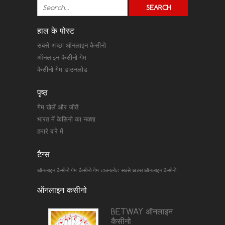
हाल के पोस्ट
सबसे अच्छा ऑनलाइन कैसीनो
ऑनलाइन कैसीनो गेम
कैसीनो गेम डाउनलोड
पृष्ठ
गेम खेलें और जीतें
भारत में केसिनो का नक्शा
हमारे बारे में
टैग्स
ऑनलाइन कैसीनो गेम
कैसीनो गेम डाउनलोड
सबसे अच्छा ऑनलाइन कैसीनो
ऑनलाइन कसीनो
BETWAY ऑनलाइन
कैसीनो