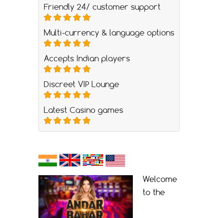
Friendly 24/ customer support
Multi-currency & language options
Accepts Indian players
Discreet VIP Lounge
Latest Casino games
Welcome
to the