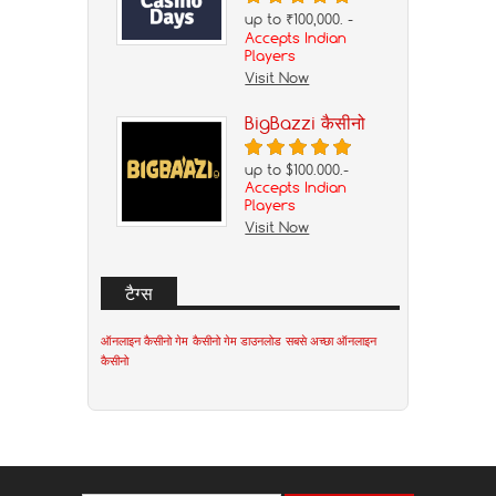
up to ₹100,000. -
Accepts Indian
Players
Visit Now
BigBazzi कैसीनो
up to $100.000.-
Accepts Indian
Players
Visit Now
टैग्स
ऑनलाइन कैसीनो गेम
कैसीनो गेम डाउनलोड
सबसे अच्छा ऑनलाइन
कैसीनो