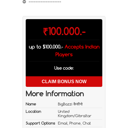
-------------------
₹100.000.-
up to $100.000.-
Accepts Indian
Players
Use code:
CLAIM BONUS NOW
More Information
Name
BigBazzi कैसीनो
Location
United
Kingdom/Gibraltar
Support Options
Email, Phone, Chat