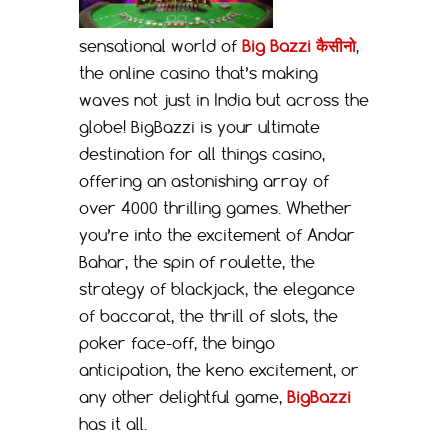
sensational world of
Big Bazzi
कैसीनो
,
the online casino that’s making
waves not just in India but across the
globe! BigBazzi is your ultimate
destination for all things casino,
offering an astonishing array of
over 4000 thrilling games. Whether
you’re into the excitement of Andar
Bahar, the spin of roulette, the
strategy of blackjack, the elegance
of baccarat, the thrill of slots, the
poker face-off, the bingo
anticipation, the keno excitement, or
any other delightful game,
BigBazzi
has it all.