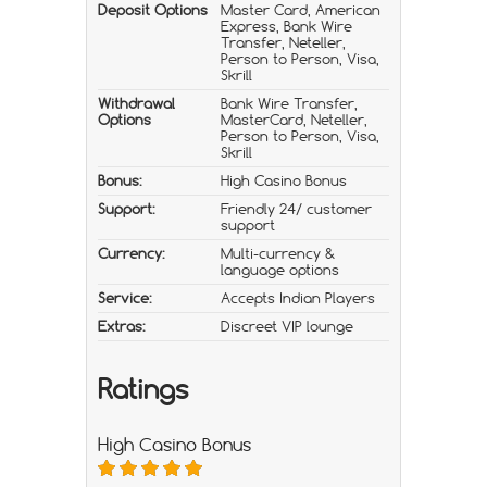
Deposit Options
Master Card, American
Express, Bank Wire
Transfer, Neteller,
Person to Person, Visa,
Skrill
Withdrawal
Bank Wire Transfer,
Options
MasterCard, Neteller,
Person to Person, Visa,
Skrill
Bonus:
High Casino Bonus
Support:
Friendly 24/ customer
support
Currency:
Multi-currency &
language options
Service:
Accepts Indian Players
Extras:
Discreet VIP lounge
Ratings
High Casino Bonus