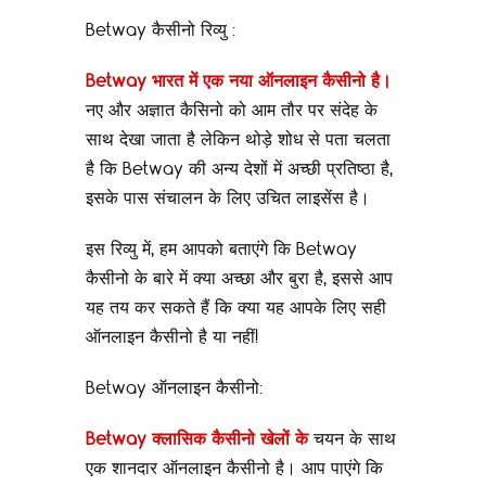
Betway कैसीनो रिव्यु :
Betway भारत में एक नया ऑनलाइन कैसीनो है।
नए और अज्ञात कैसिनो को आम तौर पर संदेह के
साथ देखा जाता है लेकिन थोड़े शोध से पता चलता
है कि Betway की अन्य देशों में अच्छी प्रतिष्ठा है,
इसके पास संचालन के लिए उचित लाइसेंस है।
इस रिव्यु में, हम आपको बताएंगे कि Betway
कैसीनो के बारे में क्या अच्छा और बुरा है, इससे आप
यह तय कर सकते हैं कि क्या यह आपके लिए सही
ऑनलाइन कैसीनो है या नहीं!
Betway ऑनलाइन कैसीनो:
Betway क्लासिक कैसीनो खेलों के
चयन के साथ
एक शानदार ऑनलाइन कैसीनो है। आप पाएंगे कि