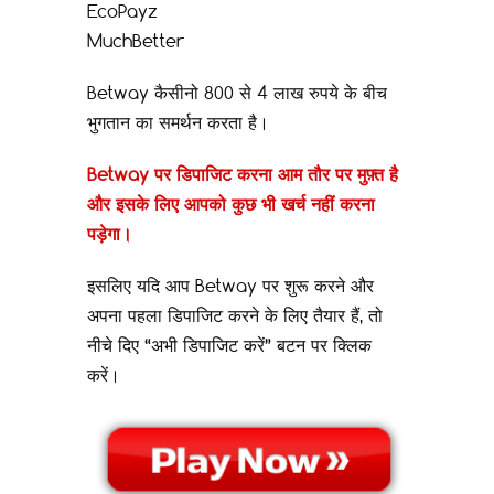
EcoPayz
MuchBetter
Betway कैसीनो 800 से 4 लाख रुपये के बीच
भुगतान का समर्थन करता है।
Betway पर डिपाजिट करना आम तौर पर मुफ़्त है
और इसके लिए आपको कुछ भी खर्च नहीं करना
पड़ेगा।
इसलिए यदि आप Betway पर शुरू करने और
अपना पहला डिपाजिट करने के लिए तैयार हैं, तो
नीचे दिए “अभी डिपाजिट करें” बटन पर क्लिक
करें।