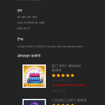
पृष्ठ
गेम खेलें और जीतें
भारत में केसिनो का नक्शा
हमारे बारे में
टैग्स
ऑनलाइन कैसीनो गेम
कैसीनो गेम डाउनलोड
सबसे अच्छा ऑनलाइन कैसीनो
ऑनलाइन कसीनो
BETWAY ऑनलाइन
कैसीनो
up to ₹90,000. -
Accepts Indian Players
Visit Now
CASINO DAYS कैसीनो