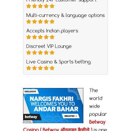
Multi-currency & language options
Accepts Indian players
Discreet VIP Lounge
Live Casino & Sports betting
The
world
wide
popular
Betway
Casino ( Betway ऑनलाइन कैसीनो )
is one