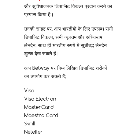
और सुविधाजनक डिपाजिट विकल्प प्रदान करने का
प्रयास किया है।
उनकी साइट पर, आप भारतीयों के लिए उपलब्ध सभी
डिपाजिट विकल्प, सभी न्यूनतम और अधिकतम
लेनदेन, साथ ही भारतीय रुपये में सूचीबद्ध लेनदेन
शुल्क देख सकते हैं।
आप Betway पर निम्नलिखित डिपाजिट तरीकों
का उपयोग कर सकते हैं;
Visa
Visa Electron
MasterCard
Maestro Card
Skrill
Neteller